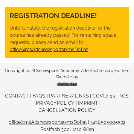
REGISTRATION DEADLINE!
Unfortunately, the registration deadline for the
course has already passed. For remaining space
requests, please send an email to
office(xmsAt)snowsports(xmsDot)at
.
Copyright 2026 Snowsports Academy. Alle Rechte vorbehalten.
Website by
dieBeiden Internetagentu
CONTACT
|
FAQS
|
PARTNER/LINKS
|
COVID-19
|
TOS
|
PRIVACYPOLICY
|
IMPRINT
|
CANCELLATION POLICY
office(xmsAt)snowsports(xmsDot)at
|
+436505005522
Postfach 300, 1210 Wien