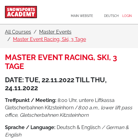
Main navigation
Go to content
MAIN WEBSITE
DEUTSCH
LOGIN
All Courses
Master Events
Master Event Racing, Ski, 3 Tage
MASTER EVENT RACING, SKI, 3
TAGE
DATE: TUE, 22.11.2022 TILL THU,
24.11.2022
Treffpunkt / Meeting:
8:00 Uhr, untere Liftkassa
Gletscherbahnen Kitzsteinhorn /
8:00 a.m., lower lift pass
office, Gletscherbahnen Kitzsteinhorn
Sprache / Language:
Deutsch & Englisch
/ German &
English