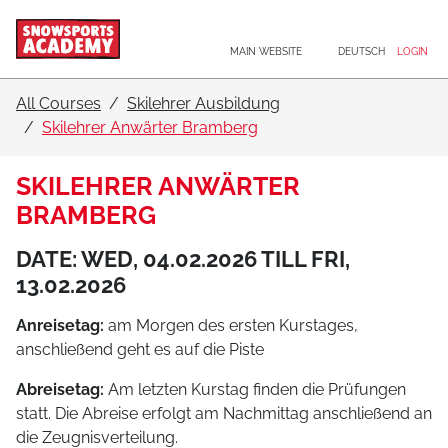
Main navigation
Go to content
MAIN WEBSITE
DEUTSCH
LOGIN
All Courses
Skilehrer Ausbildung
Skilehrer Anwärter Bramberg
SKILEHRER ANWÄRTER
BRAMBERG
DATE: WED, 04.02.2026 TILL FRI,
13.02.2026
Anreisetag:
am Morgen des ersten Kurstages,
anschließend geht es auf die Piste
Abreisetag:
Am letzten Kurstag finden die Prüfungen
statt. Die Abreise erfolgt am Nachmittag anschließend an
die Zeugnisverteilung.