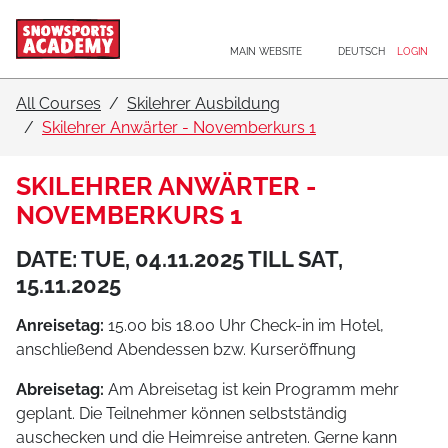
Main navigation
Go to content
MAIN WEBSITE
DEUTSCH
LOGIN
All Courses
Skilehrer Ausbildung
Skilehrer Anwärter - Novemberkurs 1
SKILEHRER ANWÄRTER -
NOVEMBERKURS 1
DATE: TUE, 04.11.2025 TILL SAT,
15.11.2025
Anreisetag:
15.00 bis 18.00 Uhr Check-in im Hotel,
anschließend Abendessen bzw. Kurseröffnung
Abreisetag:
Am Abreisetag ist kein Programm mehr
geplant. Die Teilnehmer können selbstständig
auschecken und die Heimreise antreten. Gerne kann