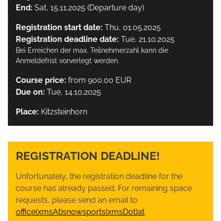
End:
Sat, 15.11.2025 (Departure day)
Registration start date:
Thu, 01.05.2025
Registration deadline date:
Tue, 21.10.2025
Bei Erreichen der max. Teilnehmerzahl kann die
Anmeldefrist vorverlegt werden.
Course price:
from 900.00 EUR
Due on:
Tue, 14.10.2025
Place:
Kitzsteinhorn
REGISTRATION DEADLINE!
Unfortunately, the registration deadline for the
course has already passed. For remaining space
requests, please send an email to
office(xmsAt)snowsports(xmsDot)at
.