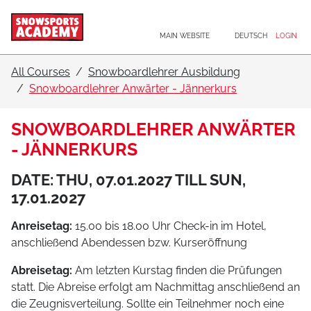
Main navigation
Go to content
MAIN WEBSITE
DEUTSCH
LOGIN
All Courses
Snowboardlehrer Ausbildung
Snowboardlehrer Anwärter - Jännerkurs
SNOWBOARDLEHRER ANWÄRTER
- JÄNNERKURS
DATE: THU, 07.01.2027 TILL SUN,
17.01.2027
Anreisetag:
15.00 bis 18.00 Uhr Check-in im Hotel,
anschließend Abendessen bzw. Kurseröffnung
Abreisetag:
Am letzten Kurstag finden die Prüfungen
statt. Die Abreise erfolgt am Nachmittag anschließend an
die Zeugnisverteilung. Sollte ein Teilnehmer noch eine