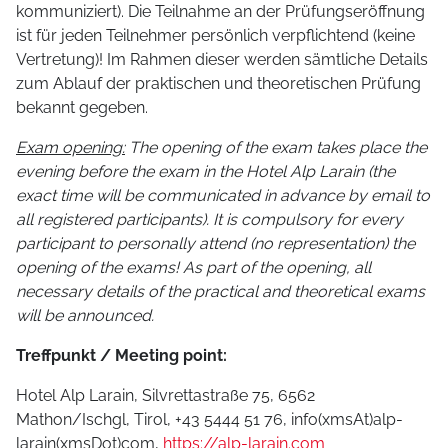
kommuniziert). Die Teilnahme an der Prüfungseröffnung
ist für jeden Teilnehmer persönlich verpflichtend (keine
Vertretung)! Im Rahmen dieser werden sämtliche Details
zum Ablauf der praktischen und theoretischen Prüfung
bekannt gegeben.
Exam opening:
The opening of the exam takes place the
evening before the exam in the Hotel Alp Larain (the
exact time will be communicated in advance by email to
all registered participants). It is compulsory for every
participant to personally attend (no representation) the
opening of the exams! As part of the opening, all
necessary details of the practical and theoretical exams
will be announced.
Treffpunkt / Meeting point:
Hotel Alp Larain, Silvrettastraße 75, 6562
Mathon/Ischgl, Tirol, +43 5444 51 76,
info(xmsAt)alp-
larain(xmsDot)com
,
https://alp-larain.com