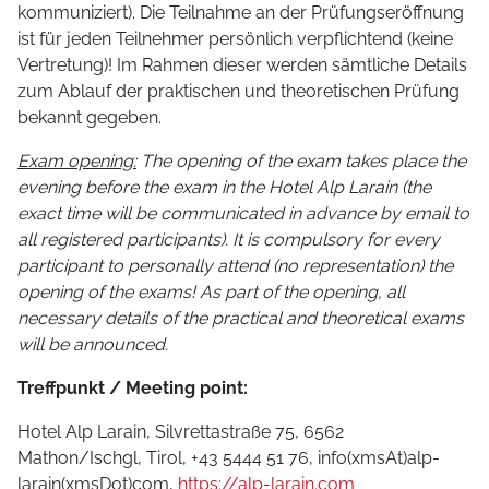
kommuniziert). Die Teilnahme an der Prüfungseröffnung
ist für jeden Teilnehmer persönlich verpflichtend (keine
Vertretung)! Im Rahmen dieser werden sämtliche Details
zum Ablauf der praktischen und theoretischen Prüfung
bekannt gegeben.
Exam opening:
The opening of the exam takes place the
evening before the exam in the Hotel Alp Larain (the
exact time will be communicated in advance by email to
all registered participants). It is compulsory for every
participant to personally attend (no representation) the
opening of the exams! As part of the opening, all
necessary details of the practical and theoretical exams
will be announced.
Treffpunkt / Meeting point:
Hotel Alp Larain, Silvrettastraße 75, 6562
Mathon/Ischgl, Tirol, +43 5444 51 76,
info(xmsAt)alp-
larain(xmsDot)com
,
https://alp-larain.com