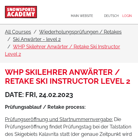
Main navigation
Go to content
MAIN WEBSITE
DEUTSCH
LOGIN
All Courses
Wiederholungsprüfungen / Retakes
Ski Anwärter - level 2
WHP Skilehrer Anwärter / Retake Ski Instructor
Level 2
WHP SKILEHRER ANWÄRTER /
RETAKE SKI INSTRUCTOR LEVEL 2
DATE: FRI, 24.02.2023
Prüfungsablauf / Retake process:
Prüfungseröffnung und Startnummernvergabe:
Die
Prüfungseröffnung findet Prüfungstag bei der Talstation
des Skigebiets Kalavrita statt (der genaue Zeitpunkt wird