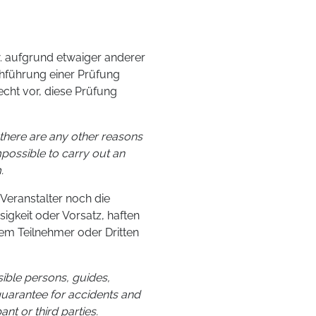
w. aufgrund etwaiger anderer
rchführung einer Prüfung
echt vor, diese Prüfung
f there are any other reasons
mpossible to carry out an
.
eranstalter noch die
sigkeit oder Vorsatz, haften
em Teilnehmer oder Dritten
sible persons, guides,
guarantee for accidents and
nt or third parties.