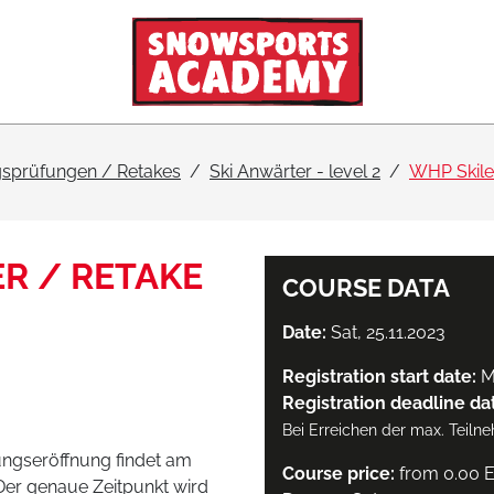
sprüfungen / Retakes
Ski Anwärter - level 2
WHP Skileh
R / RETAKE
COURSE DATA
Date:
Sat, 25.11.2023
Registration start date:
M
Registration deadline da
Bei Erreichen der max. Teiln
ungseröffnung findet am
Course price:
from 0.00 
Der genaue Zeitpunkt wird