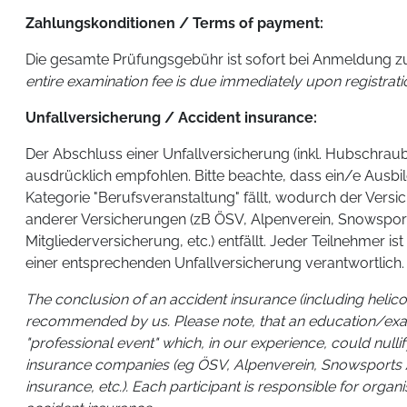
Zahlungskonditionen / Terms of payment:
Die gesamte Prüfungsgebühr ist sofort bei Anmeldung zur
entire examination fee is due immediately upon registrati
Unfallversicherung / Accident insurance:
Der Abschluss einer Unfallversicherung (inkl. Hubschra
ausdrücklich empfohlen. Bitte beachte, dass ein/e Ausbi
Kategorie "Berufsveranstaltung" fällt, wodurch der Versi
anderer Versicherungen (zB ÖSV, Alpenverein, Snowsp
Mitgliederversicherung, etc.) entfällt. Jeder Teilnehmer is
einer entsprechenden Unfallversicherung verantwortlich.
The conclusion of an accident insurance (including helico
recommended by us. Please note, that an education/exam 
"professional event" which, in our experience, could null
insurance companies (eg ÖSV, Alpenverein, Snowspor
insurance, etc.). Each participant is responsible for organi