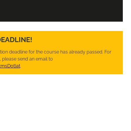
DEADLINE!
ation deadline for the course has already passed. For
 please send an email to
xmsDot)at
.