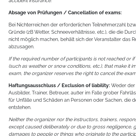
accident insurance.
Absage von Prüfungen / Cancellation of exams:
Bei Nichterreichen der erforderlichen Teilnehmerzahl bz
Gründe (zB Wetter, Schneeverhältnisse, etc.), die die Du
nicht möglich machen, behält sich der Veranstalter das R
abzusagen.
If the required number of participants is not reached or i
(such as weather or snow conditions, etc.), that make it i
exam, the organizer reserves the right to cancel the exam
Haftungsausschluss / Exclusion of liability:
Weder der V
Ausbilder, Trainer, Betreuer, außer im Falle grober Fahrläs
für Unfälle und Schäden an Personen oder Sachen, die d
entstehen.
Neither the organizer nor the instructors, trainers, respon
except caused deliberately or due to gross negligence, 
damages to people or things who originate to the participa