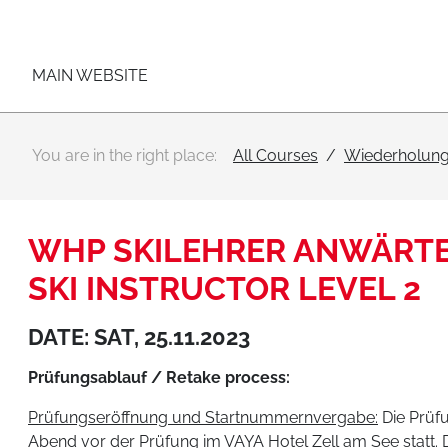
Main navigation
Go to content
MAIN WEBSITE
You are in the right place:
All Courses
Wiederholung
WHP SKILEHRER ANWÄRTE
SKI INSTRUCTOR LEVEL 2
DATE: SAT, 25.11.2023
Prüfungsablauf / Retake process:
Prüfungseröffnung und Startnummernvergabe:
Die Prüf
Abend vor der Prüfung im VAYA Hotel Zell am See statt. 