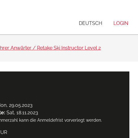
DEUTSCH
LOGIN
rer Anwärter / Retake Ski Instructor Level 2
on, 29.05.2023
te:
Sat, 18.11.2023
ehmerzahl kann die Anmeldefrist vorverlegt werden.
EUR