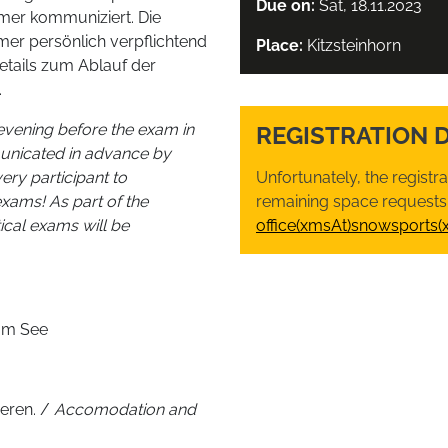
Due on:
Sat, 18.11.2023
hmer kommuniziert. Die
mer persönlich verpflichtend
Place:
Kitzsteinhorn
etails zum Ablauf der
.
evening before the exam in
REGISTRATION 
municated in advance by
very participant to
Unfortunately, the registr
exams! As part of the
remaining space requests,
tical exams will be
office(xmsAt)snowsports(
 am See
ieren. /
Accomodation and