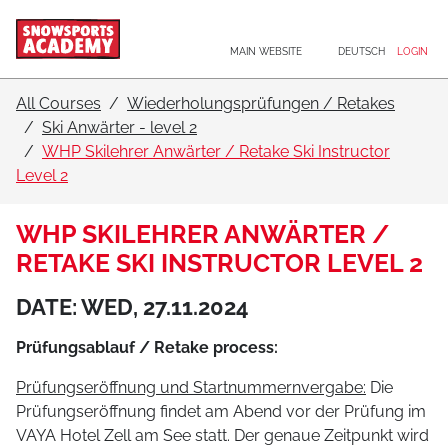
Main navigation
Go to content
MAIN WEBSITE
DEUTSCH
LOGIN
All Courses
Wiederholungsprüfungen / Retakes
Ski Anwärter - level 2
WHP Skilehrer Anwärter / Retake Ski Instructor
Level 2
WHP SKILEHRER ANWÄRTER /
RETAKE SKI INSTRUCTOR LEVEL 2
DATE: WED, 27.11.2024
Prüfungsablauf / Retake process:
Prüfungseröffnung und Startnummernvergabe:
Die
Prüfungseröffnung findet am Abend vor der Prüfung im
VAYA Hotel Zell am See statt. Der genaue Zeitpunkt wird