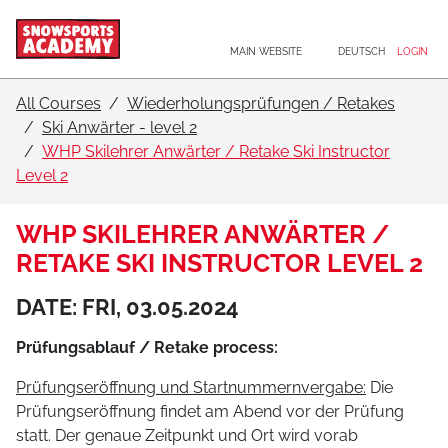
Main navigation
Go to content
MAIN WEBSITE
DEUTSCH
LOGIN
All Courses
Wiederholungsprüfungen / Retakes
Ski Anwärter - level 2
WHP Skilehrer Anwärter / Retake Ski Instructor
Level 2
WHP SKILEHRER ANWÄRTER /
RETAKE SKI INSTRUCTOR LEVEL 2
DATE: FRI, 03.05.2024
Prüfungsablauf / Retake process:
Prüfungseröffnung und Startnummernvergabe:
Die
Prüfungseröffnung findet am Abend vor der Prüfung
statt. Der genaue Zeitpunkt und Ort wird vorab