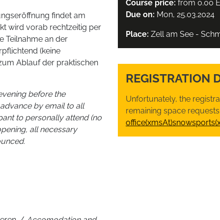
Course price:
from 0.00 
Due on:
Mon, 25.03.2024
ungseröffnung findet am
t wird vorab rechtzeitig per
Place:
Zell am See - Schm
ie Teilnahme an der
pflichtend (keine
 zum Ablauf der praktischen
REGISTRATION 
evening before the
Unfortunately, the registr
advance by email to all
remaining space requests,
ipant to personally attend (no
office(xmsAt)snowsports(
opening, all necessary
nounced.
ieren. /
Accomodation and