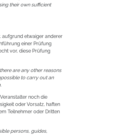
sing their own sufficient
w. aufgrund etwaiger anderer
rchführung einer Prüfung
echt vor, diese Prüfung
f there are any other reasons
mpossible to carry out an
.
eranstalter noch die
sigkeit oder Vorsatz, haften
em Teilnehmer oder Dritten
sible persons, guides,