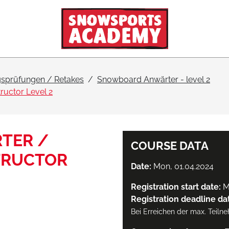
sprüfungen / Retakes
Snowboard Anwärter - level 2
uctor Level 2
TER /
COURSE DATA
TRUCTOR
Date:
Mon, 01.04.2024
Registration start date:
M
Registration deadline da
Bei Erreichen der max. Teiln