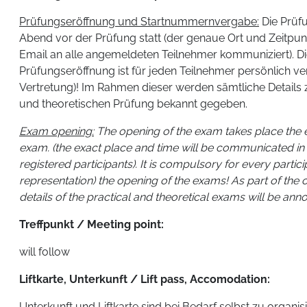
Prüfungseröffnung und Startnummernvergabe:
Die Prüf
Abend vor der Prüfung statt (der genaue Ort und Zeitpunk
Email an alle angemeldeten Teilnehmer kommuniziert). D
Prüfungseröffnung ist für jeden Teilnehmer persönlich ver
Vertretung)! Im Rahmen dieser werden sämtliche Details
und theoretischen Prüfung bekannt gegeben.
Exam opening:
The opening of the exam takes place the 
exam. (the exact place and time will be communicated in 
registered participants). It is compulsory for every partic
representation) the opening of the exams! As part of the 
details of the practical and theoretical exams will be an
Treffpunkt / Meeting point:
will follow
Liftkarte, Unterkunft / Lift pass, Accomodation:
Unterkunft und Liftkarte sind bei Bedarf selbst zu organis