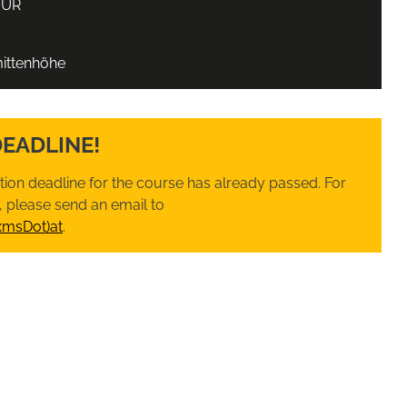
EUR
ittenhöhe
DEADLINE!
ation deadline for the course has already passed. For
 please send an email to
xmsDot)at
.