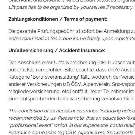
Lift pass has to be organized by yourselves if necessary.
Zahlungskonditionen / Terms of payment:
Die gesamte Prüfungsgebühr ist sofort bei Anmeldung zur
entire examination fee is due immediately upon registrati
Unfallversicherung / Accident insurance:
Der Abschluss einer Unfallversicherung (inkl. Hubschra
ausdrücklich empfohlen. Bitte beachte, dass ein/e Ausbi
Kategorie "Berufsveranstaltung" fällt, wodurch der Versi
anderer Versicherungen (zB ÖSV, Alpenverein, Snowsp
Mitgliederversicherung, etc.) entfällt. Jeder Teilnehmer is
einer entsprechenden Unfallversicherung verantwortlich.
The conclusion of an accident insurance (including helico
recommended by us. Please note, that an education/exam 
"professional event" which, in our experience, could null
insurance companies (eg ÖSV, Alpenverein, Snowspor