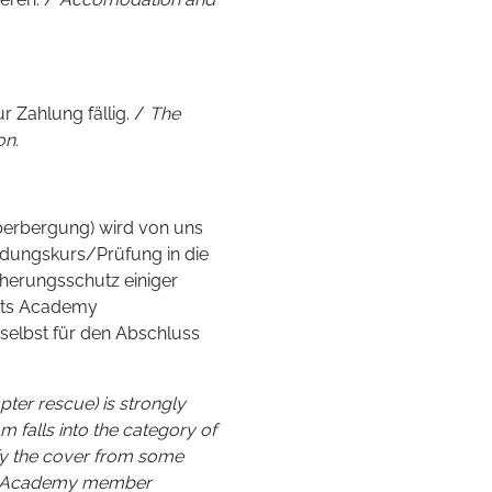
 Zahlung fällig. /
The
on.
uberbergung) wird von uns
ldungskurs/Prüfung in die
cherungsschutz einiger
orts Academy
t selbst für den Abschluss
pter rescue) is strongly
falls into the category of
ify the cover from some
ts Academy member