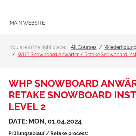
Main navigation
Go to content
MAIN WEBSITE
You are in the right place:
All Courses
Wiederholung
WHP Snowboard Anwärter / Retake Snowboard Instr
WHP SNOWBOARD ANWÄR
RETAKE SNOWBOARD INS
LEVEL 2
DATE: MON, 01.04.2024
Prüfungsablauf / Retake process: