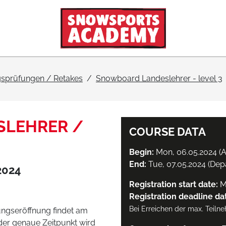
sprüfungen / Retakes
Snowboard Landeslehrer - level 3
LEHRER /
COURSE DATA
Begin:
Mon, 06.05.2024 (Ar
End:
Tue, 07.05.2024 (Dep
2024
Registration start date:
M
Registration deadline da
Bei Erreichen der max. Teiln
ungseröffnung findet am
der genaue Zeitpunkt wird