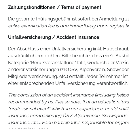
Zahlungskonditionen / Terms of payment:
Die gesamte Prüfungsgebühr ist sofort bei Anmeldung zur
entire examination fee is due immediately upon registrati
Unfallversicherung / Accident insurance:
Der Abschluss einer Unfallversicherung (inkl. Hubschra
ausdrücklich empfohlen. Bitte beachte, dass ein/e Ausbi
Kategorie "Berufsveranstaltung" fällt, wodurch der Versi
anderer Versicherungen (zB ÖSV, Alpenverein, Snowsp
Mitgliederversicherung, etc.) entfällt. Jeder Teilnehmer is
einer entsprechenden Unfallversicherung verantwortlich.
The conclusion of an accident insurance (including helico
recommended by us. Please note, that an education/exam 
"professional event" which, in our experience, could null
insurance companies (eg ÖSV, Alpenverein, Snowspor
insurance, etc.). Each participant is responsible for organi