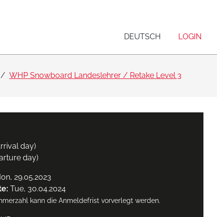
DEUTSCH
LOGIN
WHP Snowboard Landeslehrer / Retake Level 3
rival day)
arture day)
on, 29.05.2023
te:
Tue, 30.04.2024
ehmerzahl kann die Anmeldefrist vorverlegt werden.