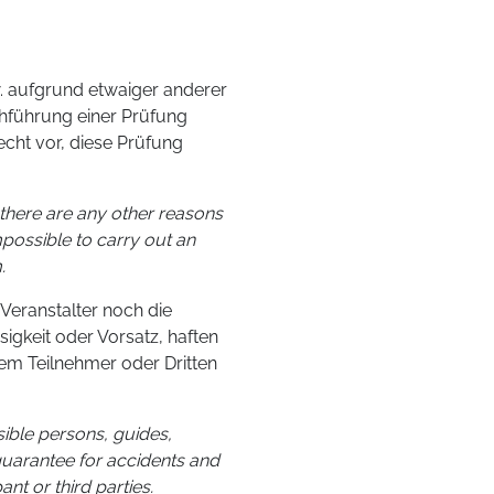
w. aufgrund etwaiger anderer
rchführung einer Prüfung
echt vor, diese Prüfung
f there are any other reasons
mpossible to carry out an
.
eranstalter noch die
sigkeit oder Vorsatz, haften
em Teilnehmer oder Dritten
sible persons, guides,
guarantee for accidents and
nt or third parties.