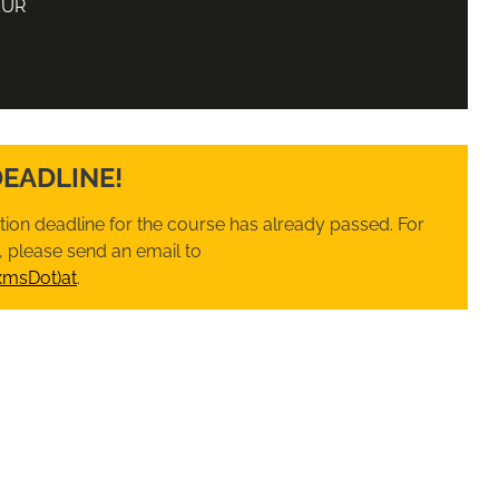
EUR
DEADLINE!
ation deadline for the course has already passed. For
 please send an email to
xmsDot)at
.