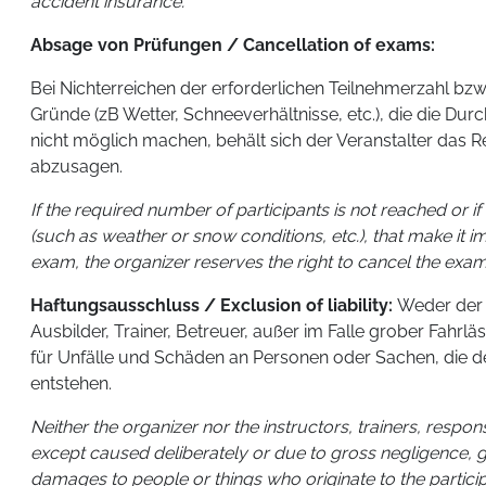
accident insurance.
Absage von Prüfungen / Cancellation of exams:
Bei Nichterreichen der erforderlichen Teilnehmerzahl bz
Gründe (zB Wetter, Schneeverhältnisse, etc.), die die Du
nicht möglich machen, behält sich der Veranstalter das R
abzusagen.
If the required number of participants is not reached or i
(such as weather or snow conditions, etc.), that make it i
exam, the organizer reserves the right to cancel the exam
Haftungsausschluss / Exclusion of liability:
Weder der V
Ausbilder, Trainer, Betreuer, außer im Falle grober Fahrläs
für Unfälle und Schäden an Personen oder Sachen, die d
entstehen.
Neither the organizer nor the instructors, trainers, respon
except caused deliberately or due to gross negligence, 
damages to people or things who originate to the participa