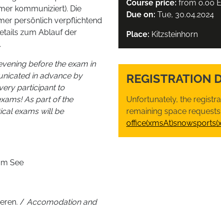
Course price:
from 0.00 
mer kommuniziert). Die
Due on:
Tue, 30.04.2024
mer persönlich verpflichtend
etails zum Ablauf der
Place:
Kitzsteinhorn
.
evening before the exam in
unicated in advance by
REGISTRATION 
every participant to
exams! As part of the
Unfortunately, the registr
tical exams will be
remaining space requests,
office(xmsAt)snowsports(
 am See
ieren. /
Accomodation and