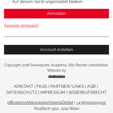
Auf diesem Gerät angemeldet bleiben
Anmelden
Passwort vergessen?
Account erstellen
Copyright 2026 Snowsports Academy. Alle Rechte vorbehalten.
Website by
dieBeiden Internetagentu
KONTAKT
|
FAQS
|
PARTNER/LINKS
|
AGB
|
DATENSCHUTZ
|
IMPRESSUM
|
WIDERRUFSRECHT
office(xmsAt)snowsports(xmsDot)at
|
+436505005522
Postfach 300, 1210 Wien