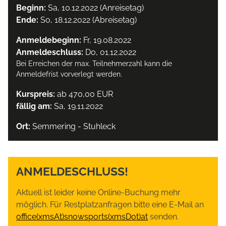
Beginn:
Sa, 10.12.2022 (Anreisetag)
Ende:
So, 18.12.2022 (Abreisetag)
Anmeldebeginn:
Fr, 19.08.2022
Anmeldeschluss:
Do, 01.12.2022
Bei Erreichen der max. Teilnehmerzahl kann die
Anmeldefrist vorverlegt werden.
Kurspreis:
ab 470,00 EUR
fällig am:
Sa, 19.11.2022
Ort:
Semmering - Stuhleck
ANMELDESCHLUSS!
Aktuell ist leider keine Online-Buchung mehr
möglich. Für Restplatzanfragen bitte eine E-Mail an
office(xmsAt)snowsports(xmsDot)at
senden.