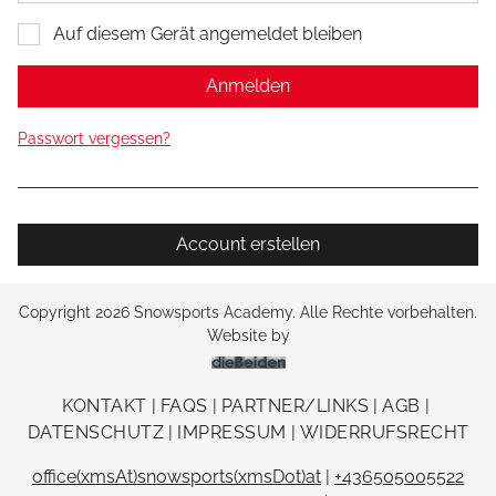
Auf diesem Gerät angemeldet bleiben
Anmelden
Passwort vergessen?
Account erstellen
Copyright 2026 Snowsports Academy. Alle Rechte vorbehalten.
Website by
dieBeiden Internetagentu
KONTAKT
|
FAQS
|
PARTNER/LINKS
|
AGB
|
DATENSCHUTZ
|
IMPRESSUM
|
WIDERRUFSRECHT
office(xmsAt)snowsports(xmsDot)at
|
+436505005522