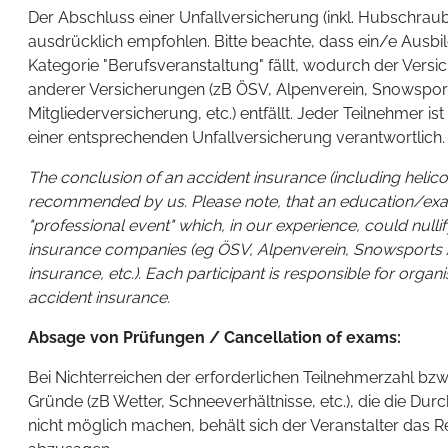
Der Abschluss einer Unfallversicherung (inkl. Hubschra
ausdrücklich empfohlen. Bitte beachte, dass ein/e Ausbi
Kategorie "Berufsveranstaltung" fällt, wodurch der Versi
anderer Versicherungen (zB ÖSV, Alpenverein, Snowsp
Mitgliederversicherung, etc.) entfällt. Jeder Teilnehmer is
einer entsprechenden Unfallversicherung verantwortlich.
The conclusion of an accident insurance (including helico
recommended by us. Please note, that an education/exam 
"professional event" which, in our experience, could null
insurance companies (eg ÖSV, Alpenverein, Snowspor
insurance, etc.). Each participant is responsible for organi
accident insurance.
Absage von Prüfungen / Cancellation of exams:
Bei Nichterreichen der erforderlichen Teilnehmerzahl bz
Gründe (zB Wetter, Schneeverhältnisse, etc.), die die Du
nicht möglich machen, behält sich der Veranstalter das R