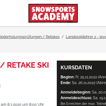
iederholungsprüfungen / Retakes
Landesskilehrer 2 - leve
/ RETAKE SKI
KURSDATEN
Beginn:
Fr, 25.11.2022 (Anr
Ende:
Sa, 26.11.2022 (Abre
2
Anmeldebeginn:
Sa, 20.0
Anmeldeschluss:
Sa, 19.1
Bei Erreichen der max. Teiln
 am 8.3.2025 um 8:00 Uhr