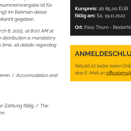
rtnummernvergabe ist für
Kurspreis:
ab 85,00 EUR
ung)! Im Rahmen dieser
fällig am:
Sa, 19.11.2022
bekannt gegeben.
Ort:
Pass Thurn - Resterh
rch 8, 2025, at 8:00 AM at
b distribution is mandatory
 time, all details regarding
ANMELDESCHLU
Aktuell ist leider keine O
eine E-Mail an
office(xms
ieren. /
Accomodation and
 Zahlung fällig. /
The
on.