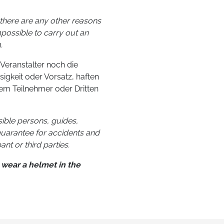
f there are any other reasons
mpossible to carry out an
.
eranstalter noch die
sigkeit oder Vorsatz, haften
em Teilnehmer oder Dritten
sible persons, guides,
guarantee for accidents and
nt or third parties.
 wear a helmet in the