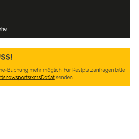
öhe
SS!
nline-Buchung mehr möglich. Für Restplatzanfragen bitte
At)snowsports(xmsDot)at
senden.