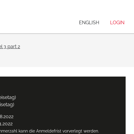
ENGLISH
LOGIN
l 3 part 2
eisetag)
isetag)
8.2022
1.2022
ehmerzahl kann die Anmeldefrist vorverlegt werden.