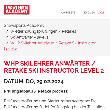
Hauptnavigation
Zum Inhalt
HAUPTSEITE
ENGLISH
LOGIN
Snowsports Academy
Wiederholungsprüfungen / Retakes
Ski Anwärter - level 2
WHP Skilehrer Anwärter / Retake Ski Instructor
Level 2
WHP SKILEHRER ANWÄRTER /
RETAKE SKI INSTRUCTOR LEVEL 2
DATUM: DO, 29.02.2024
Prüfungsablauf / Retake process:
Prüfungseröffnung und Startnummernvergabe:
Die
Prüfungseröffnung findet Prüfungstag bei der Talstation