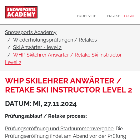
Hauptnavigation
Zum Inhalt
HAUPTSEITE
ENGLISH
LOGIN
Snowsports Academy
Wiederholungsprüfungen / Retakes
Ski Anwärter - level 2
WHP Skilehrer Anwärter / Retake Ski Instructor
Level 2
WHP SKILEHRER ANWÄRTER /
RETAKE SKI INSTRUCTOR LEVEL 2
DATUM: MI, 27.11.2024
Prüfungsablauf / Retake process:
Prüfungseröffnung und Startnummernvergabe:
Die
Prüfungseröffnung findet am Abend vor der Prüfung