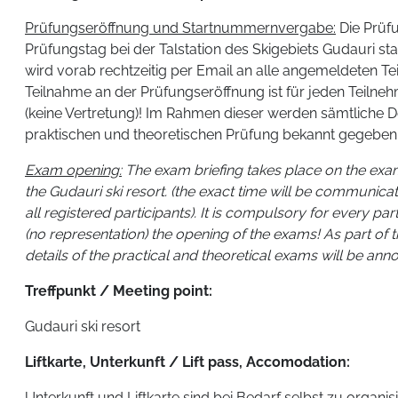
Prüfungseröffnung und Startnummernvergabe:
Die Prüfu
Prüfungstag bei der Talstation des Skigebiets Gudauri sta
wird vorab rechtzeitig per Email an alle angemeldeten Te
Teilnahme an der Prüfungseröffnung ist für jeden Teilneh
(keine Vertretung)! Im Rahmen dieser werden sämtliche D
praktischen und theoretischen Prüfung bekannt gegeben
Exam opening:
The exam briefing takes place on the exam 
the Gudauri ski resort. (the exact time will be communica
all registered participants). It is compulsory for every par
(no representation) the opening of the exams! As part of 
details of the practical and theoretical exams will be an
Treffpunkt / Meeting point:
Gudauri ski resort
Liftkarte, Unterkunft / Lift pass, Accomodation:
Unterkunft und Liftkarte sind bei Bedarf selbst zu organis