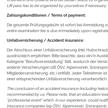
Lift pass has to be organized by yourselves if necessary.
Zahlungskonditionen / Terms of payment:
Die gesamte Prüfungsgebühr ist sofort bei Anmeldung zur
entire examination fee is due immediately upon registrati
Unfallversicherung / Accident insurance:
Der Abschluss einer Unfallversicherung (inkl. Hubschra
ausdrücklich empfohlen. Bitte beachte, dass ein/e Ausbi
Kategorie "Berufsveranstaltung" fällt, wodurch der Versi
anderer Versicherungen (zB ÖSV, Alpenverein, Snowsp
Mitgliederversicherung, etc.) entfällt. Jeder Teilnehmer is
einer entsprechenden Unfallversicherung verantwortlich.
The conclusion of an accident insurance (including helico
recommended by us. Please note, that an education/exam 
"professional event" which, in our experience, could null
insurance companies (eg ÖSV, Alpenverein, Snowspor