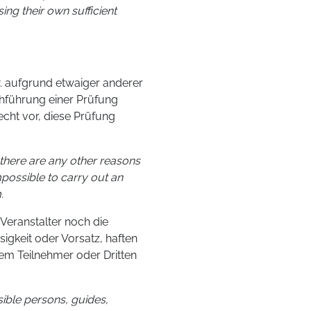
sing their own sufficient
w. aufgrund etwaiger anderer
rchführung einer Prüfung
echt vor, diese Prüfung
f there are any other reasons
mpossible to carry out an
.
eranstalter noch die
sigkeit oder Vorsatz, haften
em Teilnehmer oder Dritten
sible persons, guides,