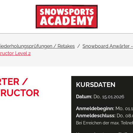
iederholungsprüfungen / Retakes
Snowboard Anwärter - 
uctor Level 2
TER /
KURSDATEN
TRUCTOR
Datum:
Do, 15.01.2026
Anmeldebeginn:
Mo, 01.1
Anmeldeschluss:
Do, 08.
Bei Erreichen der max. Teiln