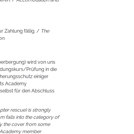
 Zahlung fällig. /
The
on.
uberbergung) wird von uns
ldungskurs/Prüfung in die
cherungsschutz einiger
orts Academy
t selbst für den Abschluss
pter rescue) is strongly
falls into the category of
ify the cover from some
ts Academy member