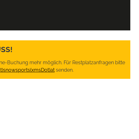
SS!
nline-Buchung mehr möglich. Für Restplatzanfragen bitte
At)snowsports(xmsDot)at
senden.