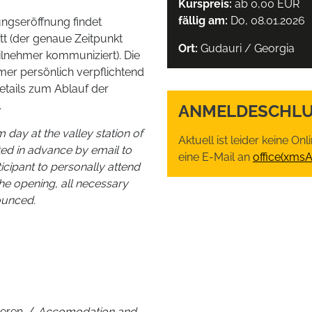
Kurspreis:
ab 0,00 EUR
fällig am:
Do, 08.01.2026
ngseröffnung findet
tt (der genaue Zeitpunkt
Ort:
Gudauri / Georgia
ilnehmer kommuniziert). Die
mer persönlich verpflichtend
etails zum Ablauf der
.
ANMELDESCHLU
day at the valley station of
Aktuell ist leider keine O
ted in advance by email to
eine E-Mail an
office(xms
ticipant to personally attend
the opening, all necessary
nounced.
ieren. /
Accomodation and