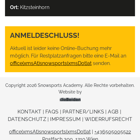
Ort:
Kitzsteinhorn
ANMELDESCHLUSS!
Aktuell ist leider keine Online-Buchung mehr
möglich. Für Restplatzanfragen bitte eine E-Mail an
office(xmsAt)snowsports(xmsDot)at
senden.
Copyright 2026 Snowsports Academy. Alle Rechte vorbehalten.
Website by
dieBeiden Internetagentu
KONTAKT
|
FAQS
|
PARTNER/LINKS
|
AGB
|
DATENSCHUTZ
|
IMPRESSUM
|
WIDERRUFSRECHT
office(xmsAt)snowsports(xmsDot)at
|
+436505005522
Postfach 300, 1210 Wien