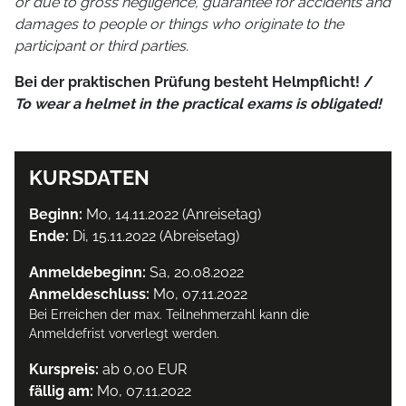
or due to gross negligence, guarantee for accidents and
damages to people or things who originate to the
participant or third parties.
Bei der praktischen Prüfung besteht Helmpflicht! /
To wear a helmet in the practical exams is obligated!
KURSDATEN
Beginn:
Mo, 14.11.2022 (Anreisetag)
Ende:
Di, 15.11.2022 (Abreisetag)
Anmeldebeginn:
Sa, 20.08.2022
Anmeldeschluss:
Mo, 07.11.2022
Bei Erreichen der max. Teilnehmerzahl kann die
Anmeldefrist vorverlegt werden.
Kurspreis:
ab 0,00 EUR
fällig am:
Mo, 07.11.2022